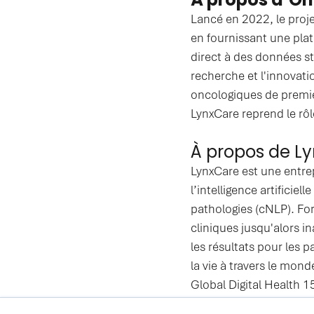
Lancé en 2022, le proj
en fournissant une pla
direct à des données st
recherche et l'innovati
oncologiques de premier 
LynxCare reprend le rôl
À propos de L
LynxCare est une entrep
l’intelligence artifici
pathologies (cNLP). For
cliniques jusqu'alors i
les résultats pour les 
la vie à travers le mond
Global Digital Health 
par Newsweek et Statist