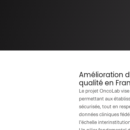
Amélioration 
qualité en Fra
Le projet OncoLab vise
permettant aux établis
sécurisée, tout en resp
données cliniques fédér
l’échelle interinstitutio
Un pilier fondamental de