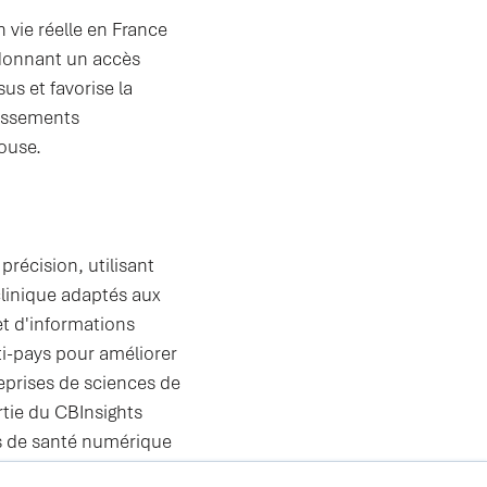
vie réelle en France
 donnant un accès
us et favorise la
lissements
louse.
récision, utilisant
 clinique adaptés aux
et d'informations
ti-pays pour améliorer
reprises de sciences de
artie du CBInsights
es de santé numérique
de renom : MTIP (CH),