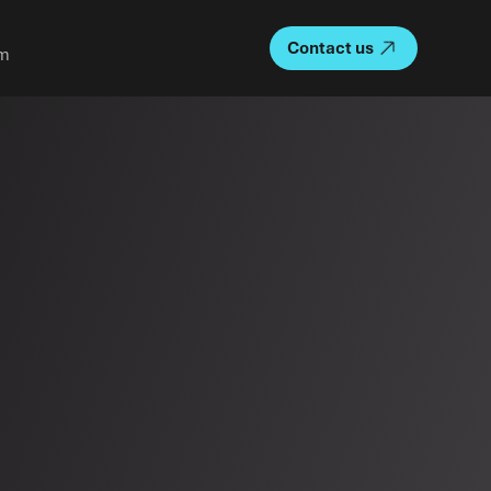
Contact us
About us
m
Team
Our story
Careers