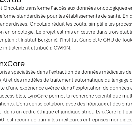
et OncoLab transforme l'accès aux données oncologiques en 
teforme standardisée pour les établissements de santé. En
andardisées, OncoLab réduit les coûts, simplifie les process
on en oncologie. Le projet est mis en œuvre dans trois étab
plan : l'Institut Bergonié, l'Institut Curie et le CHU de Tou
e initialement attribué à OWKIN.
ynxCare
rise spécialisée dans l’extraction de données médicales de p
elle (IA) et des modèles de traitement automatique du langage
te d'une expérience avérée dans l'exploitation de données 
naccessibles, LynxCare permet la recherche scientifique mul
patients. L'entreprise collabore avec des hôpitaux et des ent
e, dans un cadre éthique et juridique strict. LynxCare fait p
150, est reconnue parmi les meilleures entreprises mondial
a, et est soutenue par des investisseurs en capital-risque 