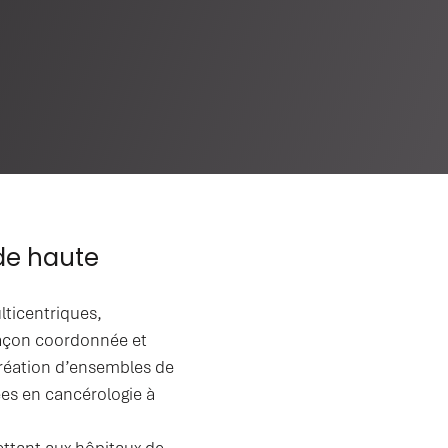
de haute
lticentriques,
 façon coordonnée et
 création d’ensembles de
ées en cancérologie à
mettant aux hôpitaux de