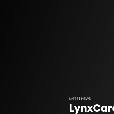
Mental Heal
LATEST NEWS
LynxCare