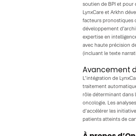
soutien de BPI et pour 
LynxCare et Arkhn dével
facteurs pronostiques c
développement d’archit
expertise en intelligenc
avec haute précision de
(incluant le texte narra
Avancement de 
L’intégration de LynxCa
traitement automatique
rôle déterminant dans l
oncologie. Les analyses
d'accélérer les initiati
patients atteints de ca
À propos d’O