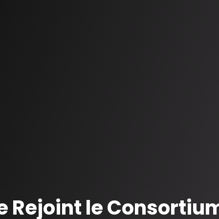
th
 Rejoint le Consortiu