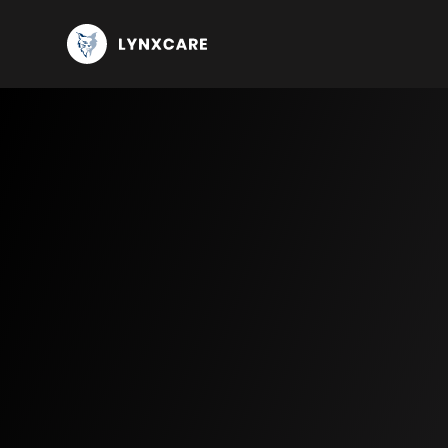
Knowledge center
Use C
Publications and customer stories
Oncology
Blog
Imm
Events
Bre
Lun
Mul
CLL
Compliance center
Cardiology
Hear
ATT