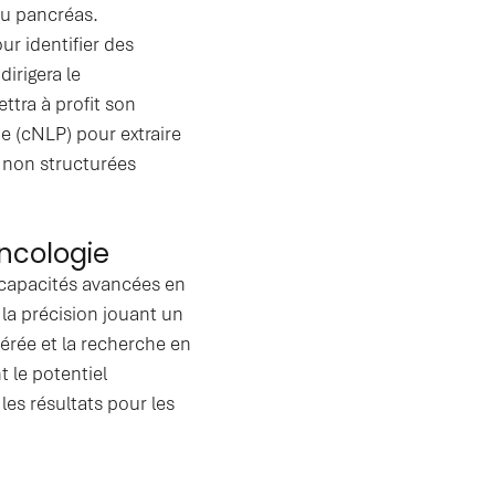
du pancréas.
ur identifier des
irigera le
tra à profit son
ue (cNLP) pour extraire
t non structurées
ncologie
s capacités avancées en
la précision jouant un
dérée et la recherche en
 le potentiel
 les résultats pour les