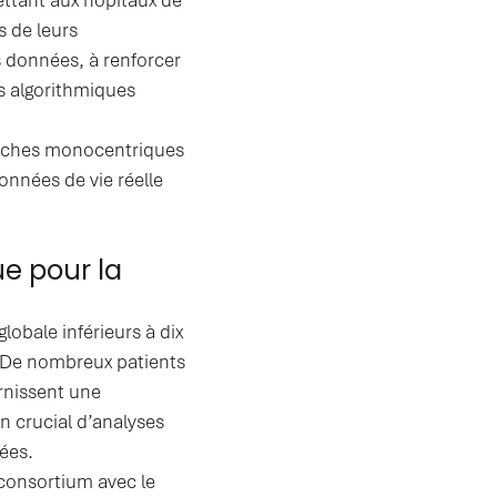
s de leurs
 données, à renforcer
s algorithmiques
roches monocentriques
onnées de vie réelle
que pour la
obale inférieurs à dix
. De nombreux patients
rnissent une
n crucial d’analyses
ées.
u consortium avec le