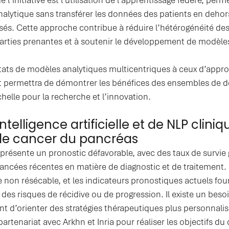
analytique sans transférer les données des patients en dehor
és. Cette approche contribue à réduire l’hétérogénéité des
 parties prenantes et à soutenir le développement de modèle
tats de modèles analytiques multicentriques à ceux d’app
jet permettra de démontrer les bénéfices des ensembles de d
elle pour la recherche et l’innovation.
’intelligence artificielle et de NLP clini
 le cancer du pancréas
résente un pronostic défavorable, avec des taux de survie gl
vancées récentes en matière de diagnostic et de traitement
 non résécable, et les indicateurs pronostiques actuels fou
es risques de récidive ou de progression. Il existe un besoi
t d’orienter des stratégies thérapeutiques plus personnalis
partenariat avec Arkhn et Inria pour réaliser les objectifs d